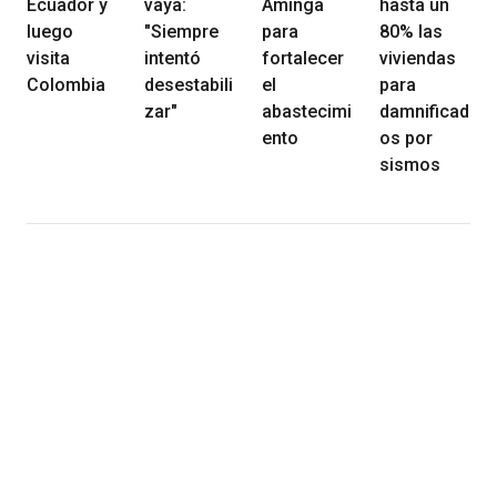
Ecuador y
vaya:
Aminga
hasta un
luego
"Siempre
para
80% las
visita
intentó
fortalecer
viviendas
Colombia
desestabili
el
para
zar"
abastecimi
damnificad
ento
os por
sismos