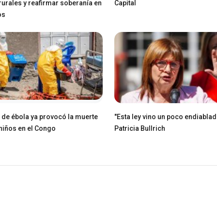
 rurales y reafirmar soberanía en
Capital
os
e de ébola ya provocó la muerte
"Esta ley vino un poco endiablad
niños en el Congo
Patricia Bullrich