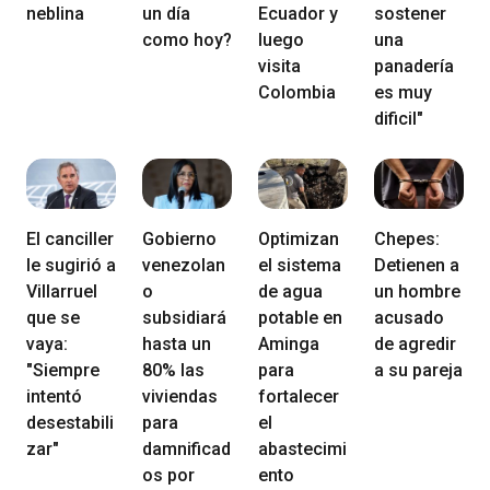
neblina
un día
Ecuador y
sostener
como hoy?
luego
una
visita
panadería
Colombia
es muy
dificil"
El canciller
Gobierno
Optimizan
Chepes:
le sugirió a
venezolan
el sistema
Detienen a
Villarruel
o
de agua
un hombre
que se
subsidiará
potable en
acusado
vaya:
hasta un
Aminga
de agredir
"Siempre
80% las
para
a su pareja
intentó
viviendas
fortalecer
desestabili
para
el
zar"
damnificad
abastecimi
os por
ento