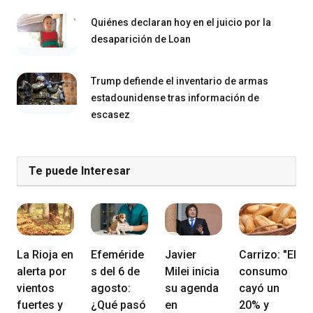
Quiénes declaran hoy en el juicio por la
desaparición de Loan
Trump defiende el inventario de armas
estadounidense tras información de
escasez
Te puede Interesar
La Rioja en
Efeméride
Javier
Carrizo: "El
alerta por
s del 6 de
Milei inicia
consumo
vientos
agosto:
su agenda
cayó un
fuertes y
¿Qué pasó
en
20% y