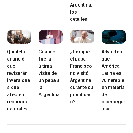
Argentina:
los
detalles
Quintela
Cuándo
¿Por qué
Advierten
anunció
fue la
el papa
que
que
última
Francisco
América
revisarán
visita de
no visitó
Latina es
inversione
un papa a
Argentina
vulnerable
s que
la
durante su
en materia
afecten
Argentina
pontificad
de
recursos
o?
cibersegur
naturales
idad