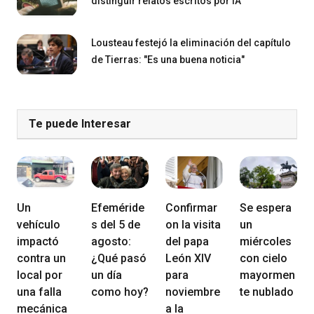
distinguir relatos escritos por IA
Lousteau festejó la eliminación del capítulo
de Tierras: "Es una buena noticia"
Te puede Interesar
Un
Efeméride
Confirmar
Se espera
vehículo
s del 5 de
on la visita
un
impactó
agosto:
del papa
miércoles
contra un
¿Qué pasó
León XIV
con cielo
local por
un día
para
mayormen
una falla
como hoy?
noviembre
te nublado
mecánica
a la