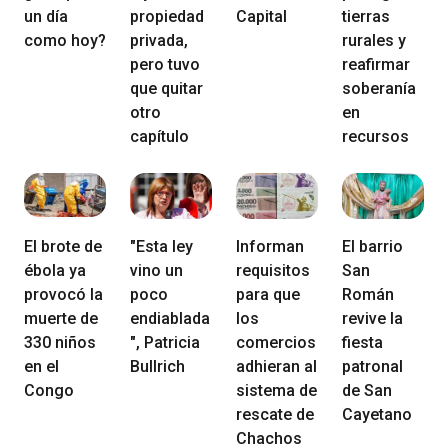
un día
propiedad
Capital
tierras
como hoy?
privada,
rurales y
pero tuvo
reafirmar
que quitar
soberanía
otro
en
capítulo
recursos
El brote de
"Esta ley
Informan
El barrio
ébola ya
vino un
requisitos
San
provocó la
poco
para que
Román
muerte de
endiablada
los
revive la
330 niños
", Patricia
comercios
fiesta
en el
Bullrich
adhieran al
patronal
Congo
sistema de
de San
rescate de
Cayetano
Chachos