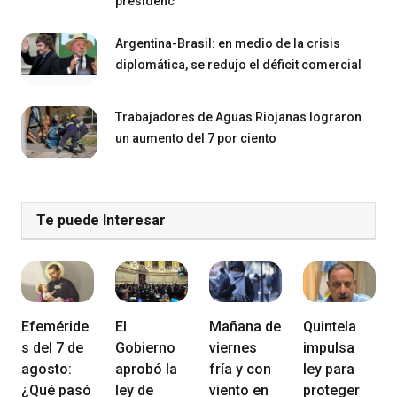
presidenc
Argentina-Brasil: en medio de la crisis
diplomática, se redujo el déficit comercial
Trabajadores de Aguas Riojanas lograron
un aumento del 7 por ciento
Te puede Interesar
Efeméride
El
Mañana de
Quintela
s del 7 de
Gobierno
viernes
impulsa
agosto:
aprobó la
fría y con
ley para
¿Qué pasó
ley de
viento en
proteger