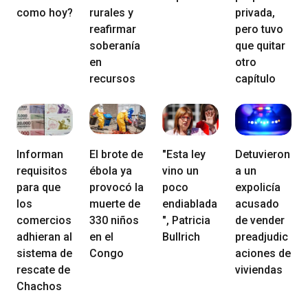
como hoy?
rurales y
privada,
reafirmar
pero tuvo
soberanía
que quitar
en
otro
recursos
capítulo
Informan
El brote de
"Esta ley
Detuvieron
requisitos
ébola ya
vino un
a un
para que
provocó la
poco
expolicía
los
muerte de
endiablada
acusado
comercios
330 niños
", Patricia
de vender
adhieran al
en el
Bullrich
preadjudic
sistema de
Congo
aciones de
rescate de
viviendas
Chachos