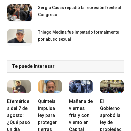
Sergio Casas repudió la represión frente al
Congreso
Thiago Medina fue imputado formalmente
por abuso sexual
Te puede Interesar
Efeméride
Quintela
Mañana de
El
s del 7 de
impulsa
viernes
Gobierno
agosto:
ley para
fría y con
aprobó la
¿Qué pasó
proteger
viento en
ley de
un día
tierras
Capital
propiedad