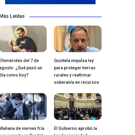
Más Leídas
Efemérides del 7 de
Quintela impulsa ley
agosto: ¿Qué pasó un
para proteger tierras
día como hoy?
rurales y reafirmar
soberanía en recursos
Mañana de viernes fría
El Gobierno aprobó la