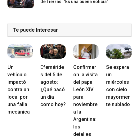
de Tierras: "Es una buena noticia"
Te puede Interesar
Un
Efeméride
Confirmar
Se espera
vehículo
s del 5 de
on la visita
un
impactó
agosto:
del papa
miércoles
contra un
¿Qué pasó
León XIV
con cielo
local por
un día
para
mayormen
una falla
como hoy?
noviembre
te nublado
mecánica
a la
Argentina:
los
detalles