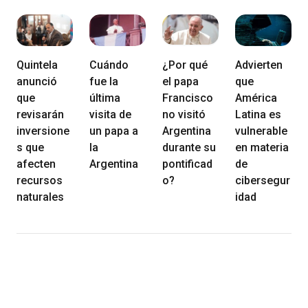
Quintela
Cuándo
¿Por qué
Advierten
anunció
fue la
el papa
que
que
última
Francisco
América
revisarán
visita de
no visitó
Latina es
inversione
un papa a
Argentina
vulnerable
s que
la
durante su
en materia
afecten
Argentina
pontificad
de
recursos
o?
cibersegur
naturales
idad