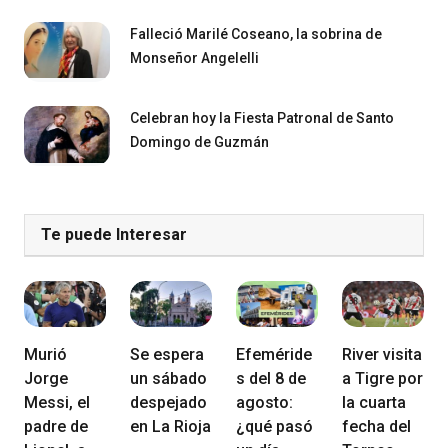
Falleció Marilé Coseano, la sobrina de
Monseñor Angelelli
Celebran hoy la Fiesta Patronal de Santo
Domingo de Guzmán
Te puede Interesar
Murió
Se espera
Efeméride
River visita
Jorge
un sábado
s del 8 de
a Tigre por
Messi, el
despejado
agosto:
la cuarta
padre de
en La Rioja
¿qué pasó
fecha del