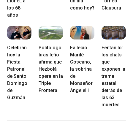
Lionel, a
un día
Torneo
los 68
como hoy?
Clausura
años
Celebran
Politólogo
Falleció
Fentanilo:
hoy la
brasileño
Marilé
los chats
Fiesta
afirma que
Coseano,
que
Patronal
Hezbolá
la sobrina
exponen la
de Santo
opera en la
de
trama
Domingo
Triple
Monseñor
estatal
de
Frontera
Angelelli
detrás de
Guzmán
las 63
muertes