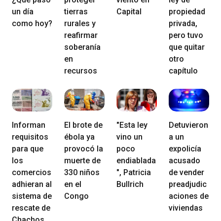
un día
tierras
Capital
propiedad
como hoy?
rurales y
privada,
reafirmar
pero tuvo
soberanía
que quitar
en
otro
recursos
capítulo
Informan
El brote de
"Esta ley
Detuvieron
requisitos
ébola ya
vino un
a un
para que
provocó la
poco
expolicía
los
muerte de
endiablada
acusado
comercios
330 niños
", Patricia
de vender
adhieran al
en el
Bullrich
preadjudic
sistema de
Congo
aciones de
rescate de
viviendas
Chachos