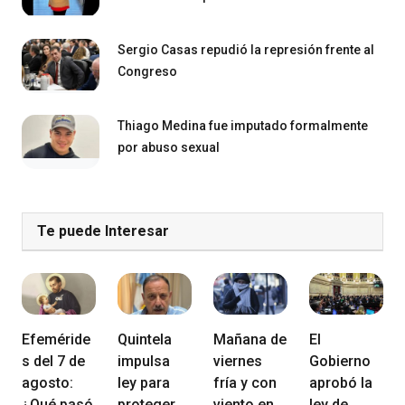
Sergio Casas repudió la represión frente al
Congreso
Thiago Medina fue imputado formalmente
por abuso sexual
Te puede Interesar
Efeméride
Quintela
Mañana de
El
s del 7 de
impulsa
viernes
Gobierno
agosto:
ley para
fría y con
aprobó la
¿Qué pasó
proteger
viento en
ley de