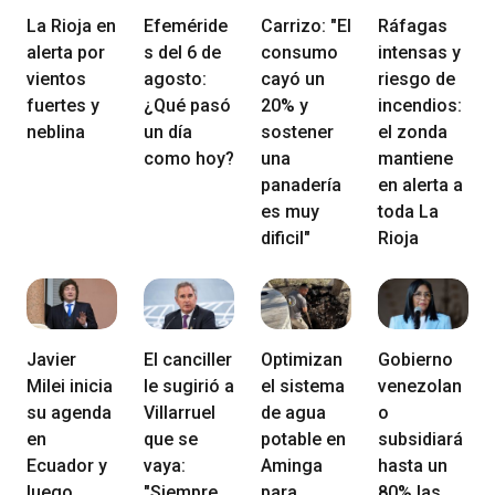
La Rioja en
Efeméride
Carrizo: "El
Ráfagas
alerta por
s del 6 de
consumo
intensas y
vientos
agosto:
cayó un
riesgo de
fuertes y
¿Qué pasó
20% y
incendios:
neblina
un día
sostener
el zonda
como hoy?
una
mantiene
panadería
en alerta a
es muy
toda La
dificil"
Rioja
Javier
El canciller
Optimizan
Gobierno
Milei inicia
le sugirió a
el sistema
venezolan
su agenda
Villarruel
de agua
o
en
que se
potable en
subsidiará
Ecuador y
vaya:
Aminga
hasta un
luego
"Siempre
para
80% las