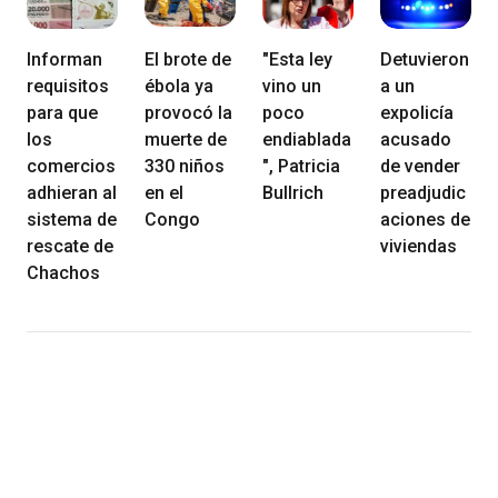
Informan
El brote de
"Esta ley
Detuvieron
requisitos
ébola ya
vino un
a un
para que
provocó la
poco
expolicía
los
muerte de
endiablada
acusado
comercios
330 niños
", Patricia
de vender
adhieran al
en el
Bullrich
preadjudic
sistema de
Congo
aciones de
rescate de
viviendas
Chachos