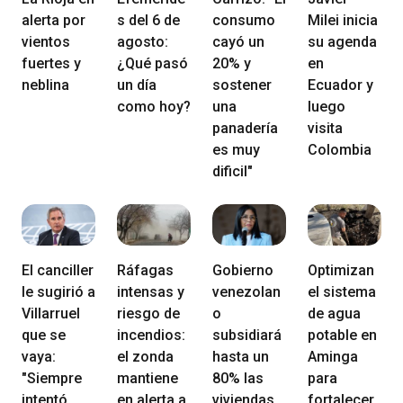
alerta por
s del 6 de
consumo
Milei inicia
vientos
agosto:
cayó un
su agenda
fuertes y
¿Qué pasó
20% y
en
neblina
un día
sostener
Ecuador y
como hoy?
una
luego
panadería
visita
es muy
Colombia
dificil"
El canciller
Ráfagas
Gobierno
Optimizan
le sugirió a
intensas y
venezolan
el sistema
Villarruel
riesgo de
o
de agua
que se
incendios:
subsidiará
potable en
vaya:
el zonda
hasta un
Aminga
"Siempre
mantiene
80% las
para
intentó
en alerta a
viviendas
fortalecer