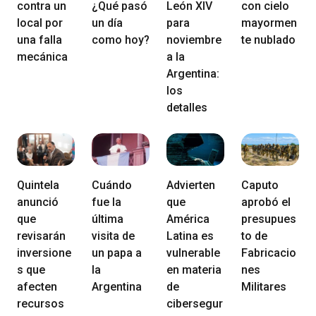
contra un
¿Qué pasó
León XIV
con cielo
local por
un día
para
mayormen
una falla
como hoy?
noviembre
te nublado
mecánica
a la
Argentina:
los
detalles
Quintela
Cuándo
Advierten
Caputo
anunció
fue la
que
aprobó el
que
última
América
presupues
revisarán
visita de
Latina es
to de
inversione
un papa a
vulnerable
Fabricacio
s que
la
en materia
nes
afecten
Argentina
de
Militares
recursos
cibersegur