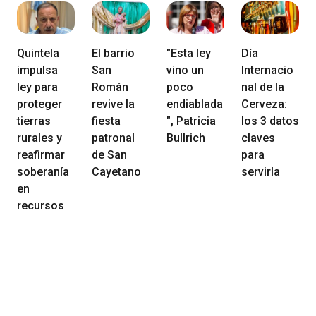
Quintela
El barrio
"Esta ley
Día
impulsa
San
vino un
Internacio
ley para
Román
poco
nal de la
proteger
revive la
endiablada
Cerveza:
tierras
fiesta
", Patricia
los 3 datos
rurales y
patronal
Bullrich
claves
reafirmar
de San
para
soberanía
Cayetano
servirla
en
recursos