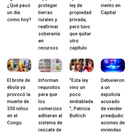
¿Qué pasó
proteger
ley de
viento en
un día
tierras
propiedad
Capital
como hoy?
rurales y
privada,
reafirmar
pero tuvo
soberanía
que quitar
en
otro
recursos
capítulo
El brote de
Informan
"Esta ley
Detuvieron
ébola ya
requisitos
vino un
a un
provocó la
para que
poco
expolicía
muerte de
los
endiablada
acusado
330 niños
comercios
", Patricia
de vender
en el
adhieran al
Bullrich
preadjudic
Congo
sistema de
aciones de
rescate de
viviendas