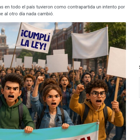
as en todo el país tuvieron como contrapartida un intento por
ue al otro día nada cambió.