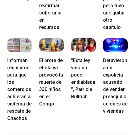
reafirmar
pero tuvo
soberanía
que quitar
en
otro
recursos
capítulo
Informan
El brote de
"Esta ley
Detuvieron
requisitos
ébola ya
vino un
a un
para que
provocó la
poco
expolicía
los
muerte de
endiablada
acusado
comercios
330 niños
", Patricia
de vender
adhieran al
en el
Bullrich
preadjudic
sistema de
Congo
aciones de
rescate de
viviendas
Chachos