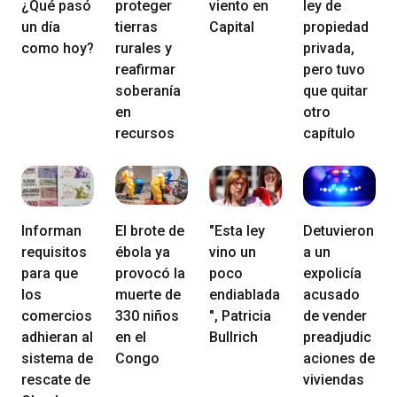
¿Qué pasó
proteger
viento en
ley de
un día
tierras
Capital
propiedad
como hoy?
rurales y
privada,
reafirmar
pero tuvo
soberanía
que quitar
en
otro
recursos
capítulo
Informan
El brote de
"Esta ley
Detuvieron
requisitos
ébola ya
vino un
a un
para que
provocó la
poco
expolicía
los
muerte de
endiablada
acusado
comercios
330 niños
", Patricia
de vender
adhieran al
en el
Bullrich
preadjudic
sistema de
Congo
aciones de
rescate de
viviendas