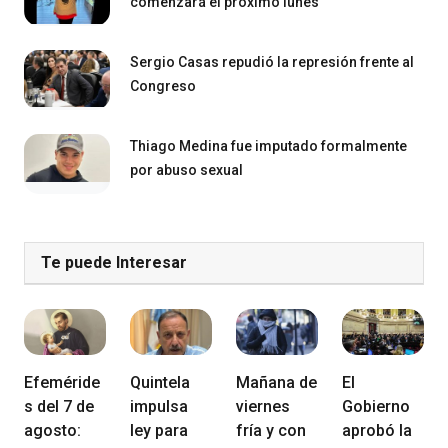
comenzará el próximo lunes
Sergio Casas repudió la represión frente al
Congreso
Thiago Medina fue imputado formalmente
por abuso sexual
Te puede Interesar
Efeméride
Quintela
Mañana de
El
s del 7 de
impulsa
viernes
Gobierno
agosto:
ley para
fría y con
aprobó la