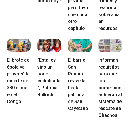
como hoy?
privada,
rurales y
pero tuvo
reafirmar
que quitar
soberanía
otro
en
capítulo
recursos
El brote de
"Esta ley
El barrio
Informan
ébola ya
vino un
San
requisitos
provocó la
poco
Román
para que
muerte de
endiablada
revive la
los
330 niños
", Patricia
fiesta
comercios
en el
Bullrich
patronal
adhieran al
Congo
de San
sistema de
Cayetano
rescate de
Chachos