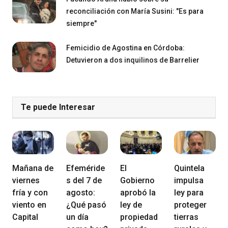
reconciliación con María Susini: "Es para
siempre"
Femicidio de Agostina en Córdoba:
Detuvieron a dos inquilinos de Barrelier
Te puede Interesar
Mañana de
Efeméride
El
Quintela
viernes
s del 7 de
Gobierno
impulsa
fría y con
agosto:
aprobó la
ley para
viento en
¿Qué pasó
ley de
proteger
Capital
un día
propiedad
tierras