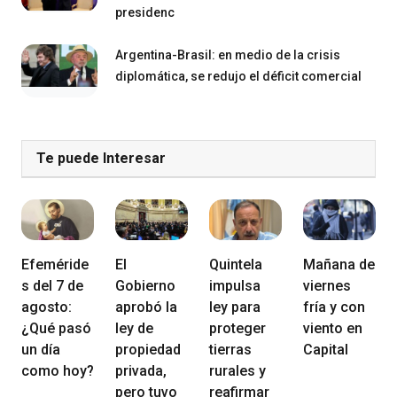
presidenc
Argentina-Brasil: en medio de la crisis
diplomática, se redujo el déficit comercial
Te puede Interesar
Efeméride
El
Quintela
Mañana de
s del 7 de
Gobierno
impulsa
viernes
agosto:
aprobó la
ley para
fría y con
¿Qué pasó
ley de
proteger
viento en
un día
propiedad
tierras
Capital
como hoy?
privada,
rurales y
pero tuvo
reafirmar