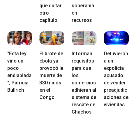
que quitar
soberanía
otro
en
capítulo
recursos
"Esta ley
El brote de
Informan
Detuvieron
vino un
ébola ya
requisitos
a un
poco
provocó la
para que
expolicía
endiablada
muerte de
los
acusado
", Patricia
330 niños
comercios
de vender
Bullrich
en el
adhieran al
preadjudic
Congo
sistema de
aciones de
rescate de
viviendas
Chachos