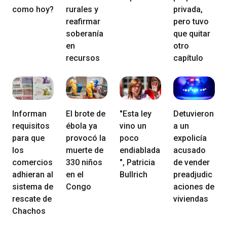
como hoy?
rurales y
privada,
reafirmar
pero tuvo
soberanía
que quitar
en
otro
recursos
capítulo
Informan
El brote de
"Esta ley
Detuvieron
requisitos
ébola ya
vino un
a un
para que
provocó la
poco
expolicía
los
muerte de
endiablada
acusado
comercios
330 niños
", Patricia
de vender
adhieran al
en el
Bullrich
preadjudic
sistema de
Congo
aciones de
rescate de
viviendas
Chachos