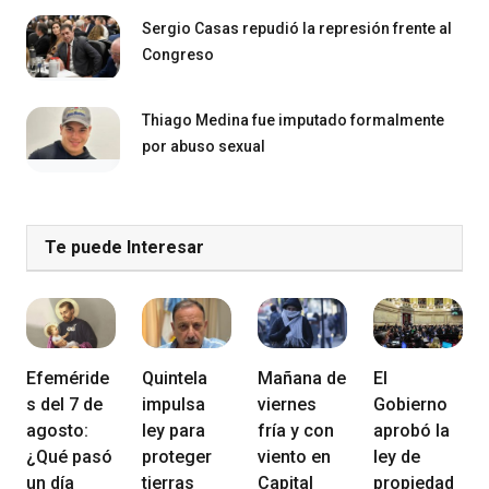
Sergio Casas repudió la represión frente al
Congreso
Thiago Medina fue imputado formalmente
por abuso sexual
Te puede Interesar
Efeméride
Quintela
Mañana de
El
s del 7 de
impulsa
viernes
Gobierno
agosto:
ley para
fría y con
aprobó la
¿Qué pasó
proteger
viento en
ley de
un día
tierras
Capital
propiedad