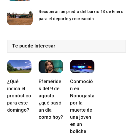
Recuperan un predio del barrio 13 de Enero
para el deporte y recreación
Te puede Interesar
¿Qué
Efeméride
Conmoció
indica el
s del 9 de
n en
pronóstico
agosto:
Nonogasta
para este
¿qué pasó
por la
domingo?
un día
muerte de
como hoy?
una joven
en un
boliche