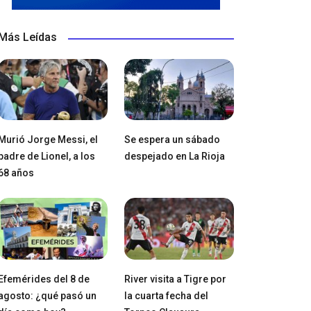
Más Leídas
Murió Jorge Messi, el
Se espera un sábado
padre de Lionel, a los
despejado en La Rioja
68 años
Efemérides del 8 de
River visita a Tigre por
agosto: ¿qué pasó un
la cuarta fecha del