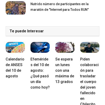
Nutrido número de participantes en la
maratón de "Internet para Todos RUN"
Te puede Interesar
Calendario
Efeméride
Se espera
Piden
de ANSES
s del 10 de
un lunes
colaboraci
del 10 de
agosto:
con una
ón para
agosto
¿Qué pasó
máxima de
trasladar
un día
13 grados
el cuerpo
como hoy?
del joven
fallecido
en
Chilecito