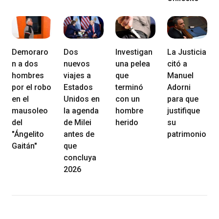
Demoraro
Dos
Investigan
La Justicia
n a dos
nuevos
una pelea
citó a
hombres
viajes a
que
Manuel
por el robo
Estados
terminó
Adorni
en el
Unidos en
con un
para que
mausoleo
la agenda
hombre
justifique
del
de Milei
herido
su
"Ángelito
antes de
patrimonio
Gaitán"
que
concluya
2026