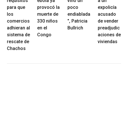
requisitos
ébola ya
vino un
a un
para que
provocó la
poco
expolicía
los
muerte de
endiablada
acusado
comercios
330 niños
", Patricia
de vender
adhieran al
en el
Bullrich
preadjudic
sistema de
Congo
aciones de
rescate de
viviendas
Chachos