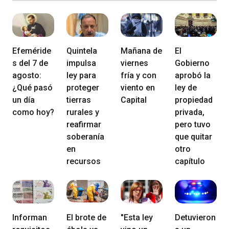
Efeméride
Quintela
Mañana de
El
s del 7 de
impulsa
viernes
Gobierno
agosto:
ley para
fría y con
aprobó la
¿Qué pasó
proteger
viento en
ley de
un día
tierras
Capital
propiedad
como hoy?
rurales y
privada,
reafirmar
pero tuvo
soberanía
que quitar
en
otro
recursos
capítulo
Informan
El brote de
"Esta ley
Detuvieron