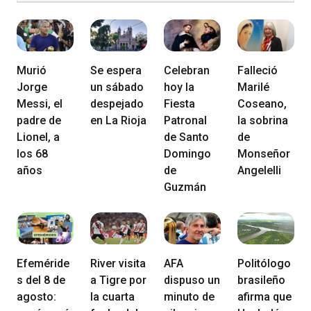
Murió
Se espera
Celebran
Falleció
Jorge
un sábado
hoy la
Marilé
Messi, el
despejado
Fiesta
Coseano,
padre de
en La Rioja
Patronal
la sobrina
Lionel, a
de Santo
de
los 68
Domingo
Monseñor
años
de
Angelelli
Guzmán
Efeméride
River visita
AFA
Politólogo
s del 8 de
a Tigre por
dispuso un
brasileño
agosto:
la cuarta
minuto de
afirma que