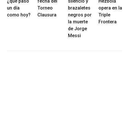
¿qué pasó
fecha del
silencio y
Hezbolá
un día
Torneo
brazaletes
opera en la
como hoy?
Clausura
negros por
Triple
la muerte
Frontera
de Jorge
Messi