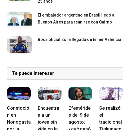
25 años
El embajador argentino en Brasil llegó a
Buenos Aires para reunirse con Quirno
Boca oficializó la llegada de Enner Valencia
Te puede Interesar
Conmoció
Encuentra
Efeméride
Se realizó
n en
n a un
s del 9 de
el
Nonogasta
joven sin
agosto:
tradicional
por la
vida en la
¿qué pasó
Tinkunaco