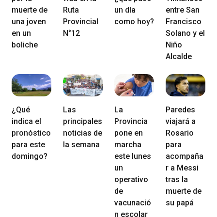
muerte de
Ruta
un día
entre San
una joven
Provincial
como hoy?
Francisco
en un
N°12
Solano y el
boliche
Niño
Alcalde
¿Qué
Las
La
Paredes
indica el
principales
Provincia
viajará a
pronóstico
noticias de
pone en
Rosario
para este
la semana
marcha
para
domingo?
este lunes
acompaña
un
r a Messi
operativo
tras la
de
muerte de
vacunació
su papá
n escolar