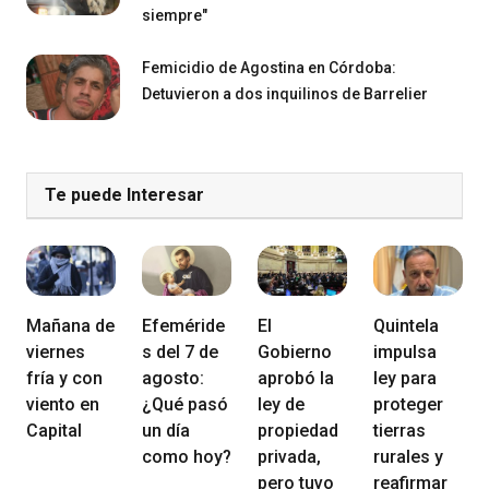
siempre"
Femicidio de Agostina en Córdoba:
Detuvieron a dos inquilinos de Barrelier
Te puede Interesar
Mañana de
Efeméride
El
Quintela
viernes
s del 7 de
Gobierno
impulsa
fría y con
agosto:
aprobó la
ley para
viento en
¿Qué pasó
ley de
proteger
Capital
un día
propiedad
tierras
como hoy?
privada,
rurales y
pero tuvo
reafirmar