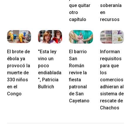
que quitar
soberanía
otro
en
capítulo
recursos
El brote de
"Esta ley
El barrio
Informan
ébola ya
vino un
San
requisitos
provocó la
poco
Román
para que
muerte de
endiablada
revive la
los
330 niños
", Patricia
fiesta
comercios
en el
Bullrich
patronal
adhieran al
Congo
de San
sistema de
Cayetano
rescate de
Chachos