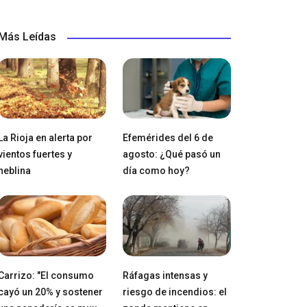
Más Leídas
La Rioja en alerta por
Efemérides del 6 de
vientos fuertes y
agosto: ¿Qué pasó un
neblina
día como hoy?
Carrizo: "El consumo
Ráfagas intensas y
cayó un 20% y sostener
riesgo de incendios: el