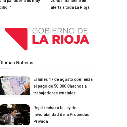
una panadería es muy
zonda mantiene en
dificil"
alerta a toda La Rioja
Últimas Noticias
El lunes 17 de agosto comienza
el pago de 50.000 Chachos a
trabajadores estatales
Rejal rechazó la Ley de
Inviolabilidad de la Propiedad
Privada