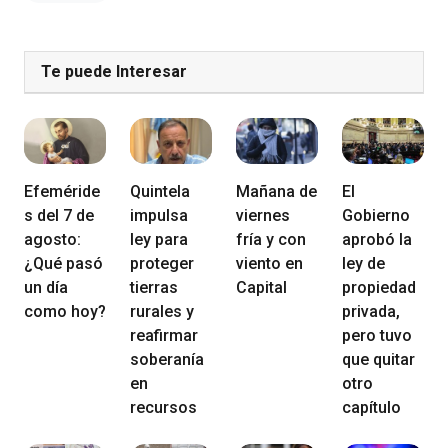
Te puede Interesar
Efeméride
Quintela
Mañana de
El
s del 7 de
impulsa
viernes
Gobierno
agosto:
ley para
fría y con
aprobó la
¿Qué pasó
proteger
viento en
ley de
un día
tierras
Capital
propiedad
como hoy?
rurales y
privada,
reafirmar
pero tuvo
soberanía
que quitar
en
otro
recursos
capítulo