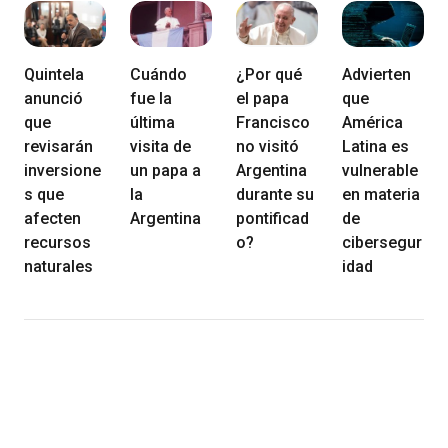
Quintela
Cuándo
¿Por qué
Advierten
anunció
fue la
el papa
que
que
última
Francisco
América
revisarán
visita de
no visitó
Latina es
inversione
un papa a
Argentina
vulnerable
s que
la
durante su
en materia
afecten
Argentina
pontificad
de
recursos
o?
cibersegur
naturales
idad