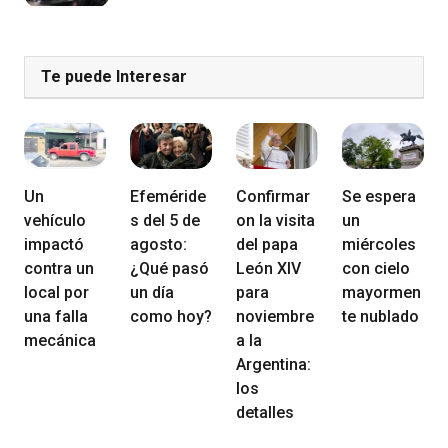
Te puede Interesar
Un
Efeméride
Confirmar
Se espera
vehículo
s del 5 de
on la visita
un
impactó
agosto:
del papa
miércoles
contra un
¿Qué pasó
León XIV
con cielo
local por
un día
para
mayormen
una falla
como hoy?
noviembre
te nublado
mecánica
a la
Argentina:
los
detalles