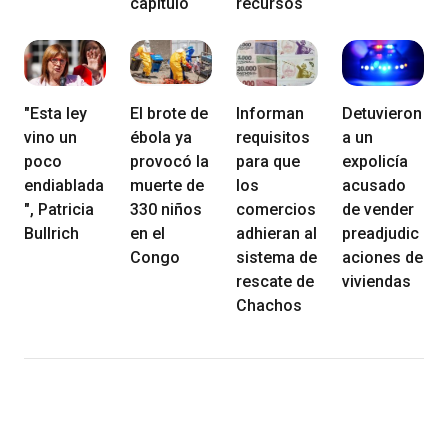
capítulo
recursos
"Esta ley
El brote de
Informan
Detuvieron
vino un
ébola ya
requisitos
a un
poco
provocó la
para que
expolicía
endiablada
muerte de
los
acusado
", Patricia
330 niños
comercios
de vender
Bullrich
en el
adhieran al
preadjudic
Congo
sistema de
aciones de
rescate de
viviendas
Chachos