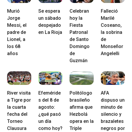
Murió
Se espera
Celebran
Falleció
Jorge
un sábado
hoy la
Marilé
Messi, el
despejado
Fiesta
Coseano,
padre de
en La Rioja
Patronal
la sobrina
Lionel, a
de Santo
de
los 68
Domingo
Monseñor
años
de
Angelelli
Guzmán
River visita
Efeméride
Politólogo
AFA
a Tigre por
s del 8 de
brasileño
dispuso un
la cuarta
agosto:
afirma que
minuto de
fecha del
¿qué pasó
Hezbolá
silencio y
Torneo
un día
opera en la
brazaletes
Clausura
como hoy?
Triple
negros por