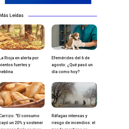
Más Leídas
La Rioja en alerta por
Efemérides del 6 de
vientos fuertes y
agosto: ¿Qué pasó un
neblina
día como hoy?
Carrizo: "El consumo
Ráfagas intensas y
cayó un 20% y sostener
riesgo de incendios: el