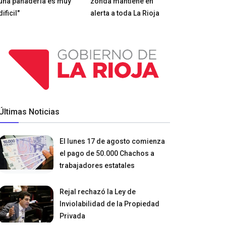
una panadería es muy
zonda mantiene en
dificil"
alerta a toda La Rioja
Últimas Noticias
El lunes 17 de agosto comienza
el pago de 50.000 Chachos a
trabajadores estatales
Rejal rechazó la Ley de
Inviolabilidad de la Propiedad
Privada