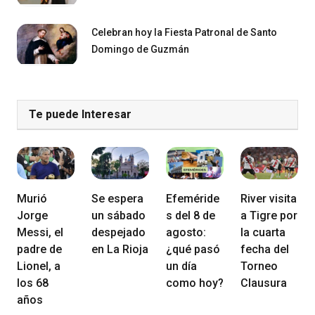
Celebran hoy la Fiesta Patronal de Santo
Domingo de Guzmán
Te puede Interesar
Murió
Se espera
Efeméride
River visita
Jorge
un sábado
s del 8 de
a Tigre por
Messi, el
despejado
agosto:
la cuarta
padre de
en La Rioja
¿qué pasó
fecha del
Lionel, a
un día
Torneo
los 68
como hoy?
Clausura
años