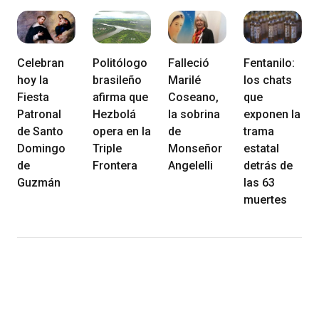
Celebran
Politólogo
Falleció
Fentanilo:
hoy la
brasileño
Marilé
los chats
Fiesta
afirma que
Coseano,
que
Patronal
Hezbolá
la sobrina
exponen la
de Santo
opera en la
de
trama
Domingo
Triple
Monseñor
estatal
de
Frontera
Angelelli
detrás de
Guzmán
las 63
muertes