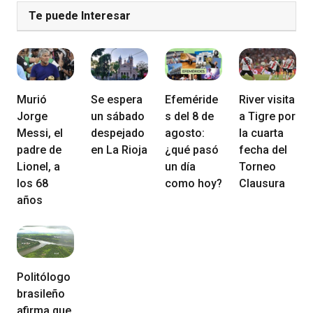
Te puede Interesar
Murió
Se espera
Efeméride
River visita
Jorge
un sábado
s del 8 de
a Tigre por
Messi, el
despejado
agosto:
la cuarta
padre de
en La Rioja
¿qué pasó
fecha del
Lionel, a
un día
Torneo
los 68
como hoy?
Clausura
años
Politólogo
brasileño
afirma que