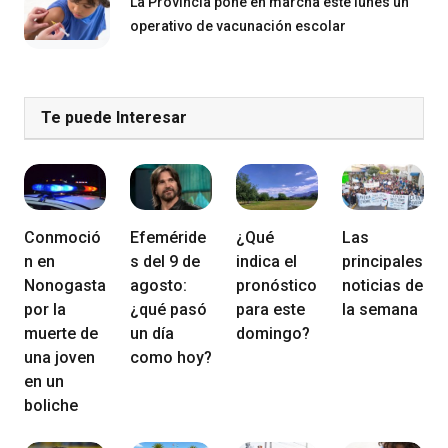
La Provincia pone en marcha este lunes un
operativo de vacunación escolar
Te puede Interesar
Conmoció
Efeméride
¿Qué
Las
n en
s del 9 de
indica el
principales
Nonogasta
agosto:
pronóstico
noticias de
por la
¿qué pasó
para este
la semana
muerte de
un día
domingo?
una joven
como hoy?
en un
boliche