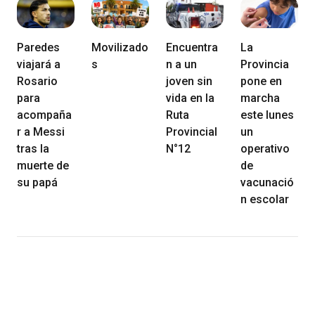
Paredes
Movilizado
Encuentra
La
viajará a
s
n a un
Provincia
Rosario
joven sin
pone en
para
vida en la
marcha
acompaña
Ruta
este lunes
r a Messi
Provincial
un
tras la
N°12
operativo
muerte de
de
su papá
vacunació
n escolar