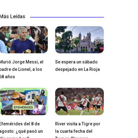
Más Leídas
Murió Jorge Messi, el
Se espera un sábado
padre de Lionel, a los
despejado en La Rioja
68 años
Efemérides del 8 de
River visita a Tigre por
agosto: ¿qué pasó un
la cuarta fecha del