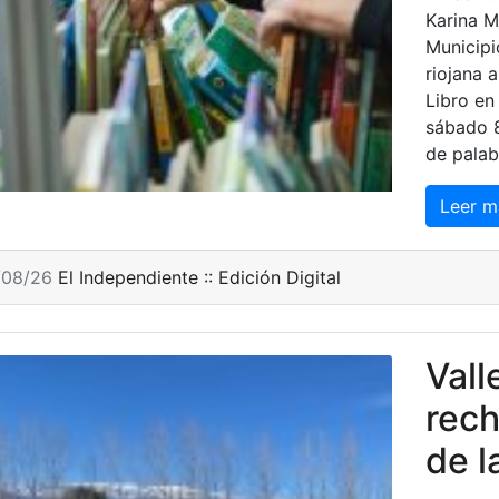
Karina M
Municipi
riojana a
Libro en
sábado 8
de palab
Leer m
/08/26
El Independiente :: Edición Digital
Vall
rech
de l