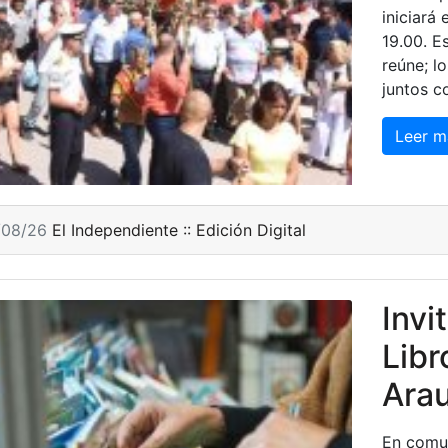
iniciará 
19.00. E
reúne; l
juntos 
Leer m
/08/26
El Independiente :: Edición Digital
Invi
Libr
Ara
En comun