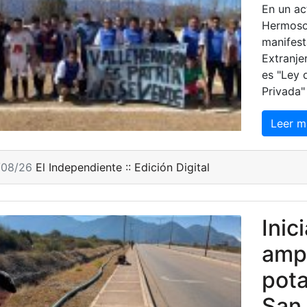
En un ac
Hermoso,
manifest
Extranje
es "Ley 
Privada"
Leer m
/08/26
El Independiente :: Edición Digital
Inic
ampl
pota
San 