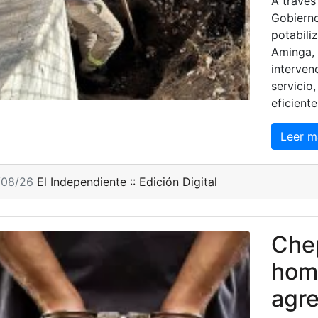
A través
Gobierno
potabili
Aminga, 
interven
servicio
eficient
Leer m
/08/26
El Independiente :: Edición Digital
Chep
hom
agre