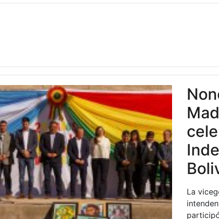
Nono
Mad
cele
Ind
Boli
La viceg
intenden
participó