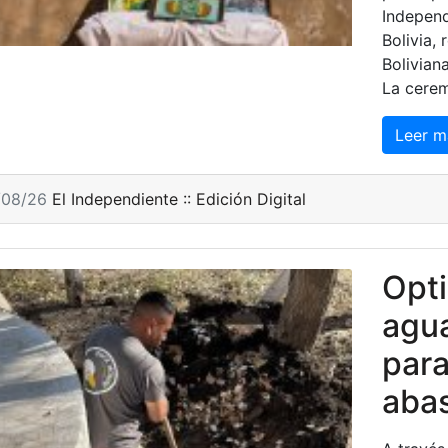
Independ
Bolivia, 
Bolivian
La cerem
Leer m
/08/26
El Independiente :: Edición Digital
Opti
agu
para
aba