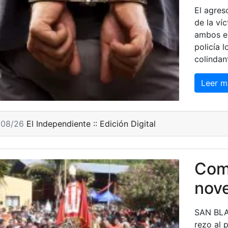
El agres
de la víc
ambos e 
policía 
colindan
Leer m
/08/26
El Independiente :: Edición Digital
Comi
nove
SAN BLA
rezo al 