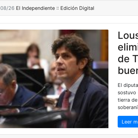
/08/26
El Independiente :: Edición Digital
Lous
elim
de T
buen
El diput
sostuvo 
tierra de
soberaní
Leer m