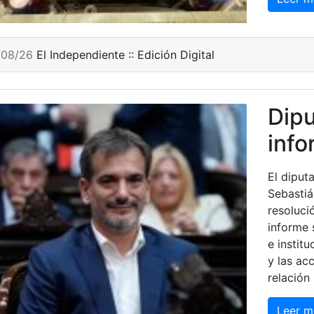
/08/26
El Independiente :: Edición Digital
Dip
info
El diput
Sebastiá
resoluci
informe 
e institu
y las ac
relación 
Leer m