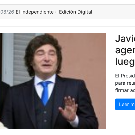
/08/26
El Independiente :: Edición Digital
Javi
age
lueg
El Presi
para reu
firmar a
Leer m