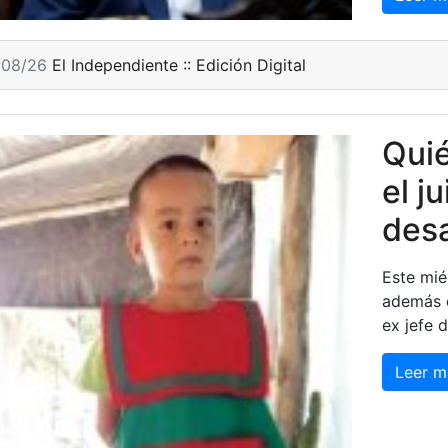
/08/26
El Independiente :: Edición Digital
Quié
el ju
desa
Este mié
además d
ex jefe 
Leer m