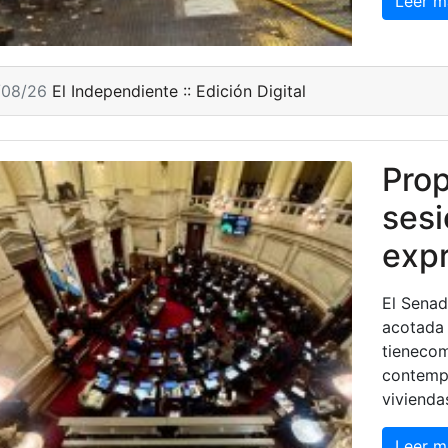
Leer m
/08/26
El Independiente :: Edición Digital
Prop
sesi
expr
El Senad
acotada 
tienecom
contempl
vivienda
Leer m