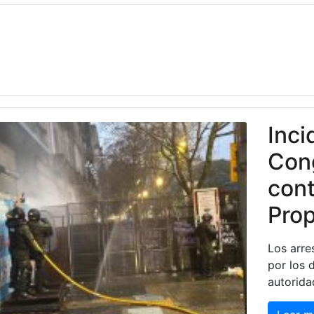
Inci
Cong
cont
Prop
Los arre
por los d
autorida