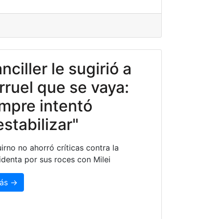
anciller le sugirió a
arruel que se vaya:
mpre intentó
stabilizar"
irno no ahorró críticas contra la
identa por sus roces con Milei
ás →