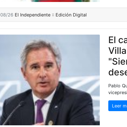
/08/26
El Independiente :: Edición Digital
El c
Vill
"Sie
dese
Pablo Qu
vicepres
Leer m