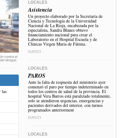
LOCALES
Asistencia
Un proyecto elaborado por la Secretaría de
Ciencia y Tecnología de la Universidad
Nacional de La Rioja, encabezada por la
especialista, Sandra Blanes obtuvo
financiamiento nacional para crear el
Laboratorio en el Hospital Escuela y de
Clínicas Virgen María de Fátima.
01/03/23
ón contra el
del dengue.
LOCALES
PAROS
Ante la falta de respuesta del ministerio ayer
comenzó el paro por tiempo indeterminado en
 las
todos los centros de salud de la provincia. El
hospital Vera Barros está paralizado totalmente,
solo se atendieron urgencias, emergencias y
pacientes derivados del interior, con turnos
programados anteriorment
01/03/23
LOCALES