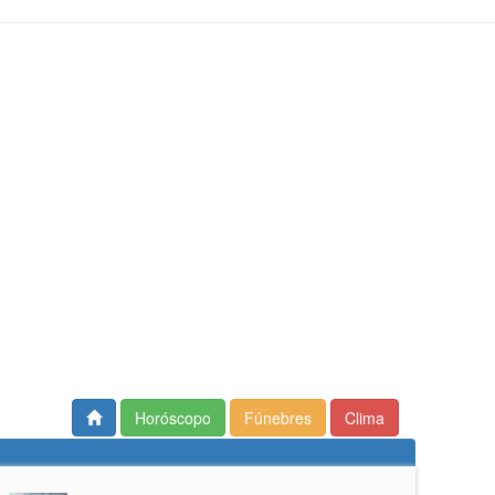
Horóscopo
Fúnebres
Clima