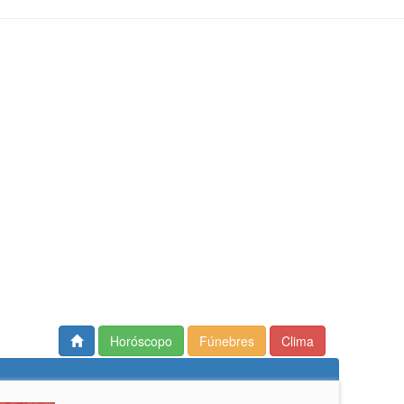
Horóscopo
Fúnebres
Clima