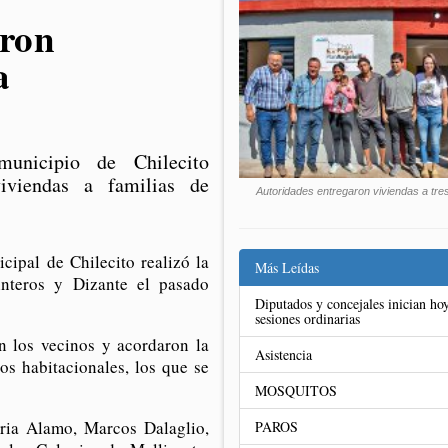
aron
a
unicipio de Chilecito
iviendas a familias de
Autoridades entregaron viviendas a tres
cipal de Chilecito realizó la
Más Leídas
interos y Dizante el pasado
Diputados y concejales inician hoy
sesiones ordinarias
n los vecinos y acordaron la
Asistencia
s habitacionales, los que se
MOSQUITOS
oria Alamo, Marcos Dalaglio,
PAROS