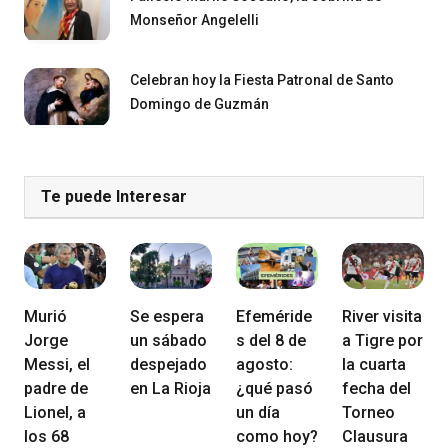
Monseñor Angelelli
Celebran hoy la Fiesta Patronal de Santo
Domingo de Guzmán
Te puede Interesar
Murió
Se espera
Efeméride
River visita
Jorge
un sábado
s del 8 de
a Tigre por
Messi, el
despejado
agosto:
la cuarta
padre de
en La Rioja
¿qué pasó
fecha del
Lionel, a
un día
Torneo
los 68
como hoy?
Clausura