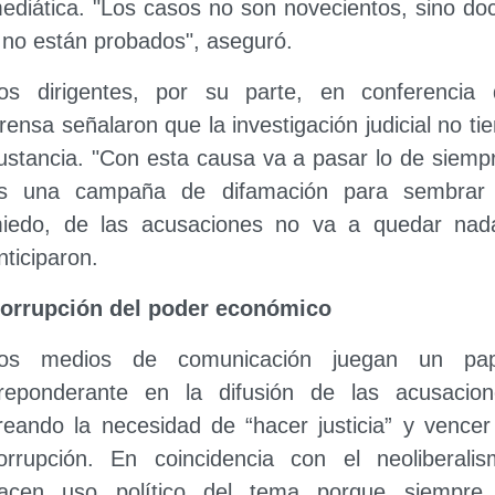
ediática. "Los casos no son novecientos, sino do
 no están probados", aseguró.
os dirigentes, por su parte, en conferencia 
rensa señalaron que la investigación judicial no ti
ustancia. "Con esta causa va a pasar lo de siemp
s una campaña de difamación para sembrar 
iedo, de las acusaciones no va a quedar nada
nticiparon.
orrupción del poder económico
os medios de comunicación juegan un pap
reponderante en la difusión de las acusacion
reando la necesidad de “hacer justicia” y vencer
orrupción. En coincidencia con el neoliberali
acen uso político del tema porque siempre 