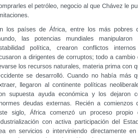
omprarles el petróleo, negocio al que Chávez le p
imitaciones.
n los países de África, entre los más pobres 
undo, las potencias mundiales manipularon 
stabilidad política, crearon conflictos interno
cusaron a dirigentes de corruptos; todo a cambio
levarse los recursos naturales, materia prima con 
ccidente se desarrolló. Cuando no había más q
xtraer, llegaron al continente políticas neoliberal
on supuesta ayuda económica y los dejaron c
normes deudas externas. Recién a comienzos d
ste siglo, África comenzó un proceso propio 
ndustrialización con activa participación del Esta
ea en servicios o interviniendo directamente en