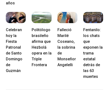
años
Celebran
Politólogo
Falleció
Fentanilo:
hoy la
brasileño
Marilé
los chats
Fiesta
afirma que
Coseano,
que
Patronal
Hezbolá
la sobrina
exponen la
de Santo
opera en la
de
trama
Domingo
Triple
Monseñor
estatal
de
Frontera
Angelelli
detrás de
Guzmán
las 63
muertes