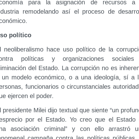
conomía para la asignación de recursos a 
ndustria remodelando así el proceso de desarro
conómico.
so político
l neoliberalismo hace uso político de la corrupc
ontra políticas y organizaciones sociales
liminación del Estado. La corrupción no es inhere
 un modelo económico, o a una ideología, sí a 
ersonas, funcionarios o circunstanciales autorida
ue ejercen el poder.
l presidente Milei dijo textual que siente “un profu
esprecio por el Estado. Yo creo que el Estado
na asociación criminal” y con ello arrastró u
enomenal campaña contra las políticas públicas.