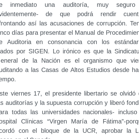
e inmediato una auditoría, muy seguro
videntemente- de que podrá rendir cuent
frontando así las acusaciones de corrupción. Te
inco días para presentar el Manual de Procedimie
e Auditoria en consonancia con los estándar
ijados por SIGEN. Lo irónico es que la Sindicat
eneral de la Nación es el organismo que vie
uditando a las Casas de Altos Estudios desde h
iempo.
ste viernes 17, el presidente libertario se olvidó
as auditorías y la supuesta corrupción y liberó fon
ara todas las universidades nacionales- incluso
ospital Clínicas “Virgen María de Fátima”-por
cordó con el bloque de la UCR, aprobar la L