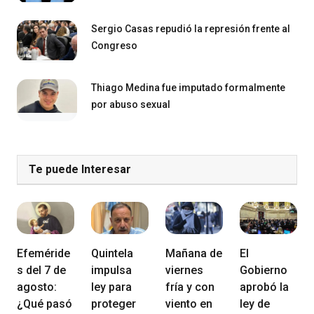
Sergio Casas repudió la represión frente al
Congreso
Thiago Medina fue imputado formalmente
por abuso sexual
Te puede Interesar
Efeméride
Quintela
Mañana de
El
s del 7 de
impulsa
viernes
Gobierno
agosto:
ley para
fría y con
aprobó la
¿Qué pasó
proteger
viento en
ley de