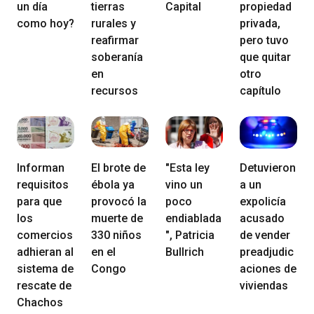
un día
tierras
Capital
propiedad
como hoy?
rurales y
privada,
reafirmar
pero tuvo
soberanía
que quitar
en
otro
recursos
capítulo
Informan
El brote de
"Esta ley
Detuvieron
requisitos
ébola ya
vino un
a un
para que
provocó la
poco
expolicía
los
muerte de
endiablada
acusado
comercios
330 niños
", Patricia
de vender
adhieran al
en el
Bullrich
preadjudic
sistema de
Congo
aciones de
rescate de
viviendas
Chachos