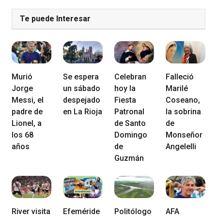
Te puede Interesar
Murió
Se espera
Celebran
Falleció
Jorge
un sábado
hoy la
Marilé
Messi, el
despejado
Fiesta
Coseano,
padre de
en La Rioja
Patronal
la sobrina
Lionel, a
de Santo
de
los 68
Domingo
Monseñor
años
de
Angelelli
Guzmán
River visita
Efeméride
Politólogo
AFA