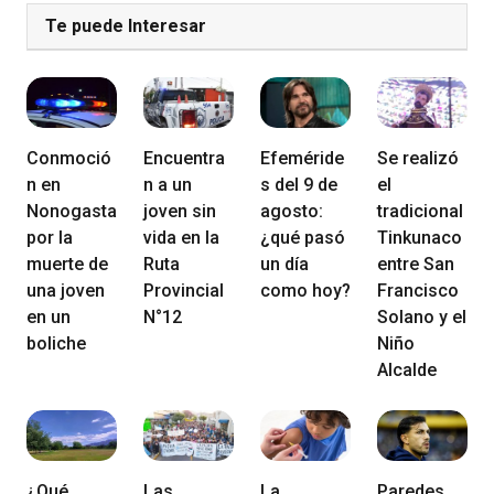
Te puede Interesar
Conmoció
Encuentra
Efeméride
Se realizó
n en
n a un
s del 9 de
el
Nonogasta
joven sin
agosto:
tradicional
por la
vida en la
¿qué pasó
Tinkunaco
muerte de
Ruta
un día
entre San
una joven
Provincial
como hoy?
Francisco
en un
N°12
Solano y el
boliche
Niño
Alcalde
¿Qué
Las
La
Paredes