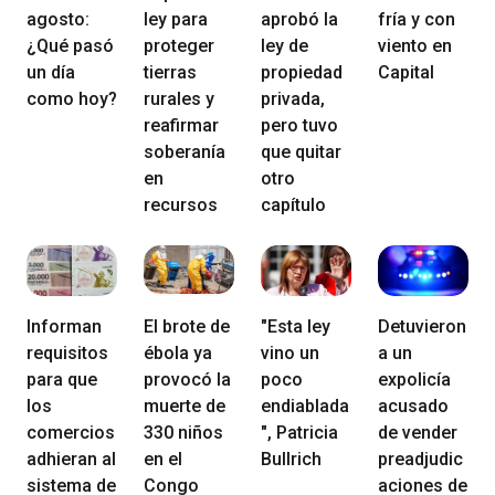
agosto:
ley para
aprobó la
fría y con
¿Qué pasó
proteger
ley de
viento en
un día
tierras
propiedad
Capital
como hoy?
rurales y
privada,
reafirmar
pero tuvo
soberanía
que quitar
en
otro
recursos
capítulo
Informan
El brote de
"Esta ley
Detuvieron
requisitos
ébola ya
vino un
a un
para que
provocó la
poco
expolicía
los
muerte de
endiablada
acusado
comercios
330 niños
", Patricia
de vender
adhieran al
en el
Bullrich
preadjudic
sistema de
Congo
aciones de