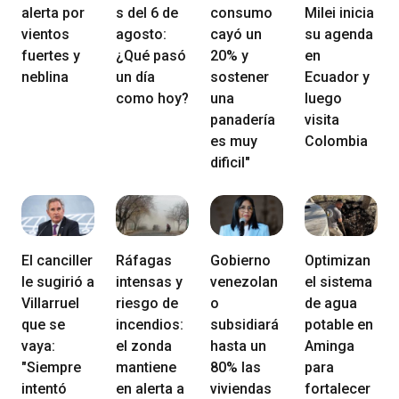
alerta por
s del 6 de
consumo
Milei inicia
vientos
agosto:
cayó un
su agenda
fuertes y
¿Qué pasó
20% y
en
neblina
un día
sostener
Ecuador y
como hoy?
una
luego
panadería
visita
es muy
Colombia
dificil"
El canciller
Ráfagas
Gobierno
Optimizan
le sugirió a
intensas y
venezolan
el sistema
Villarruel
riesgo de
o
de agua
que se
incendios:
subsidiará
potable en
vaya:
el zonda
hasta un
Aminga
"Siempre
mantiene
80% las
para
intentó
en alerta a
viviendas
fortalecer