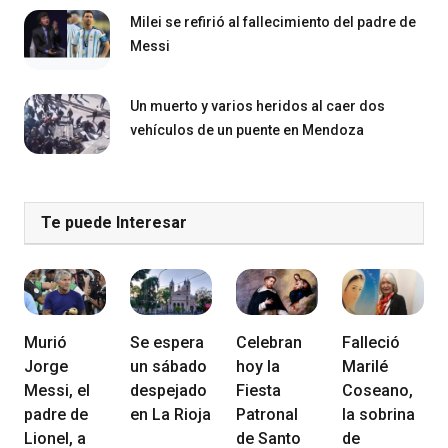
Milei se refirió al fallecimiento del padre de
Messi
Un muerto y varios heridos al caer dos
vehículos de un puente en Mendoza
Te puede Interesar
Murió
Se espera
Celebran
Falleció
Jorge
un sábado
hoy la
Marilé
Messi, el
despejado
Fiesta
Coseano,
padre de
en La Rioja
Patronal
la sobrina
Lionel, a
de Santo
de